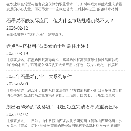
在农业绿色转型与粮食安全保障的双重需求下，新材料成为赋能农业高质量
发展的核心力量。而石墨烯一一这款被誉为”二维材料之王”的碳纳米材料，
正凭借其独特优势，成为激活农业新质生产力的关键突破口。
石墨烯不缺实际应用，但为什么市场规模仍然不大？
2026-02-12
石墨烯被誉为“材料之王”，绝非虚名。
盘点“神奇材料”石墨烯的十种最佳用途！
2025-03-19
【概要描述】石墨烯因其高导电性、高导热性和高强度等优异性能而被称
为“神奇材料”，它可能会彻底改变大量应用，灯泡，芯片，电池，触摸屏，
还有智能手机和新能源的汽车，石墨烯可以胜任的的领域数不胜数，下面就
来盘点一下石墨烯的各种用途！
2022年石墨烯行业十大系列事件
2023-02-09
【概要描述】2022年，我国从国家层面和地方政府层面不断出台多项政策推
动石墨烯行业迈向高质量发展新阶段。工信部、国资委、市场监管总局、知
识产权局等四部门联合发布《原材料工业“三品”实施方案》中重点提到积极
培育石墨烯材料等前沿新材料，进一步提升高端产品有效供给能力，强化对
划出石墨烯的“及格线”，我国独立完成石墨烯重要国际标
战略性新兴产业和国家重大工程的支撑作用。北京、上海、深圳、黑龙江、
准发布
2023-02-02
江苏、浙江、福建、广西、湖北、内蒙古、河南、山
【概要描述】 日前，由中科院山西煤炭化学研究所（简称山西煤化所）独
立提出并完成、历时4年修改完善的燃烧法测量石墨烯基材料灰分含量国际标
准，经中国、加拿大、韩国、德国等多国科学家审核后正式发布。